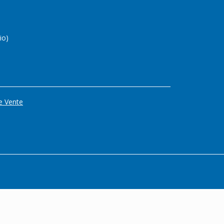
io)
e Vente