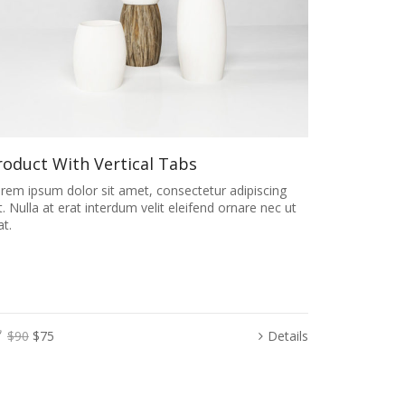
roduct With Vertical Tabs
rem ipsum dolor sit amet, consectetur adipiscing
it. Nulla at erat interdum velit eleifend ornare nec ut
at.
$90
$75
Details