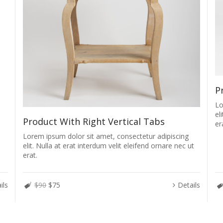
P
Lo
el
Product With Right Vertical Tabs
er
Lorem ipsum dolor sit amet, consectetur adipiscing
elit. Nulla at erat interdum velit eleifend ornare nec ut
erat.
ils
$90
$75
Details