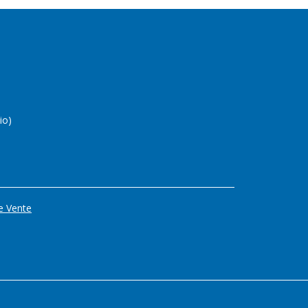
io)
e Vente