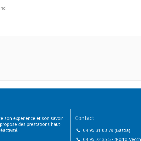
und
Contact
 son expérience et son savoir-
 propose des prestations haut-
activité.
04 95 31 03 79 (Bastia)
04 95 72 35 57 (Porto-Vecch