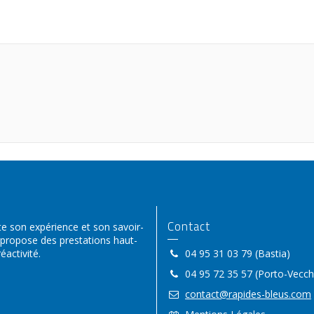
Contact
 son expérience et son savoir-
 propose des prestations haut-
activité.
04 95 31 03 79 (Bastia)
04 95 72 35 57 (Porto-Vecch
contact@rapides-bleus.com