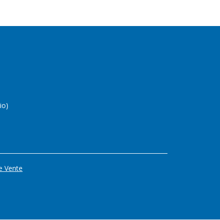
io)
e Vente