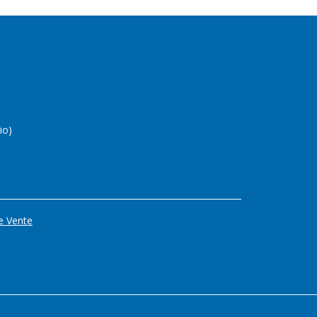
io)
e Vente